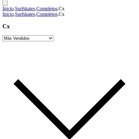
Inicio
.
Surfskates
.
Completos
.
Cx
Inicio
.
Surfskates
.
Completos
.
Cx
Cx