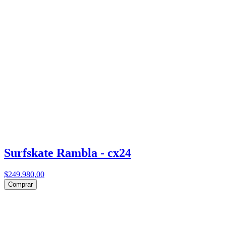
Surfskate Rambla - cx24
$249.980,00
Comprar