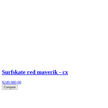
Surfskate red maverik - cx
$249.980,00
Comprar