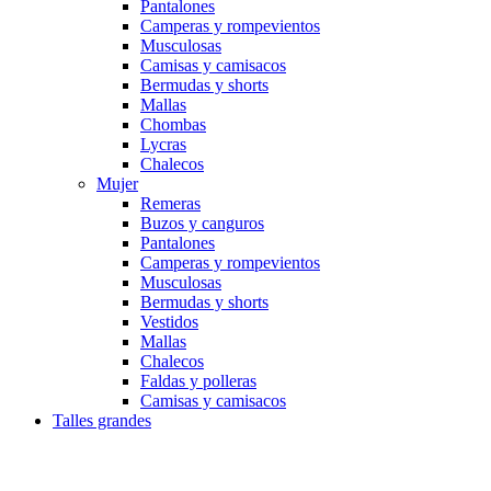
Pantalones
Camperas y rompevientos
Musculosas
Camisas y camisacos
Bermudas y shorts
Mallas
Chombas
Lycras
Chalecos
Mujer
Remeras
Buzos y canguros
Pantalones
Camperas y rompevientos
Musculosas
Bermudas y shorts
Vestidos
Mallas
Chalecos
Faldas y polleras
Camisas y camisacos
Talles grandes