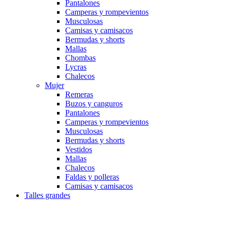
Pantalones
Camperas y rompevientos
Musculosas
Camisas y camisacos
Bermudas y shorts
Mallas
Chombas
Lycras
Chalecos
Mujer
Remeras
Buzos y canguros
Pantalones
Camperas y rompevientos
Musculosas
Bermudas y shorts
Vestidos
Mallas
Chalecos
Faldas y polleras
Camisas y camisacos
Talles grandes