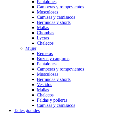
Pantalones
Camperas y rompevientos
Musculosas
Camisas y camisacos
Bermudas y shorts
Mallas
Chombas
Lycras
Chalecos
Mujer
Remeras
Buzos y canguros
Pantalones
Camperas y rompevientos
Musculosas
Bermudas y shorts
Vestidos
Mallas
Chalecos
Faldas y polleras
Camisas y camisacos
Talles grandes