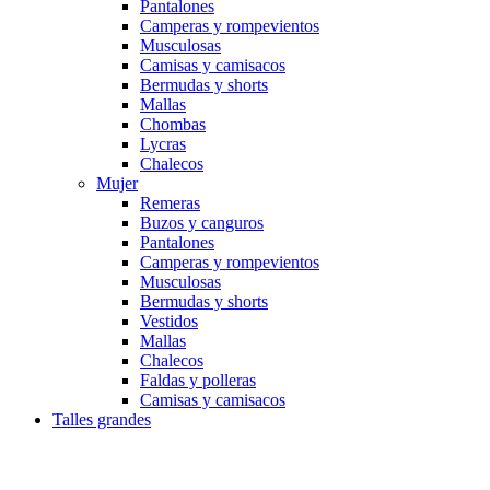
Pantalones
Camperas y rompevientos
Musculosas
Camisas y camisacos
Bermudas y shorts
Mallas
Chombas
Lycras
Chalecos
Mujer
Remeras
Buzos y canguros
Pantalones
Camperas y rompevientos
Musculosas
Bermudas y shorts
Vestidos
Mallas
Chalecos
Faldas y polleras
Camisas y camisacos
Talles grandes