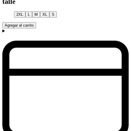
talle
2XL
L
M
XL
S
Agregar al carrito