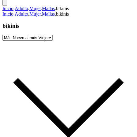
Inicio
.
Adulto
.
Mujer
.
Mallas
.
bikinis
Inicio
.
Adulto
.
Mujer
.
Mallas
.
bikinis
bikinis